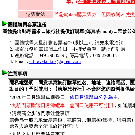
車。
(不保證有座位，購買前請斟
退票辦法
若您於ibon購買票券，但因故尚未
團體購買套票流程
團體提出郵寄需求→旅行社提供訂購單(傳真或email)→匯款
團體或需大量訂購套票者(20張以上)，請先來電洽詢。
郵寄服務約需10個工作日，
不接受急單，
請提前訂購。
連絡電話：049-2983589；傳真電話：049-2900873
Email :
CJtravel.ntbus@gmail.com
注意事項
隱私權聲明：同意填寫於訂購單姓名、地址、連絡電話、匯
動目的下予以使用：【清境旅行社】不會將您的資料提供給
*
2026年日月潭纜車保養日：
依日月潭纜車公告為主
。
*
九族門票贈送日月潭纜車，需同日使用不可分開
，如逢纜
*清境高空步道門票注意事項：
票券為一般民眾全票票種，欲購買其他票種(優待、特惠票
票券與原發票至清境旅行社辦理。
*九族文化村門票注意事項：