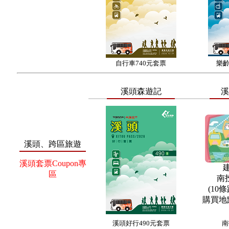
自行車740元套票
樂齡
溪頭森遊記
溪
溪頭、跨區旅遊
溪頭套票Coupon專
區
南
(10
購買地
溪頭好行490元套票
南