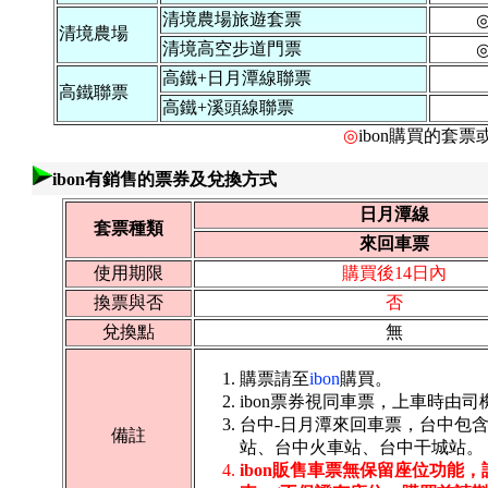
清境農場旅遊套票
清境農場
清境高空步道門票
高鐵+日月潭線聯票
高鐵聯票
高鐵+溪頭線聯票
◎
ibon購買的套
ibon有銷售的票券及兌換方式
日月潭線
套票種類
來回車票
使用期限
購買後14日內
換票與否
否
兌換點
無
購票請至
ibon
購買。
ibon票券視同車票，上車時由
台中-日月潭來回車票，台中包
備註
站、台中火車站、台中干城站。
ibon販售車票無保留座位功能