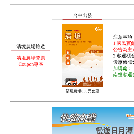
台中出發
注意事項
1.國民賓
清境農場旅遊
公告為主)
2.客運
清境農場套票
優惠價40
Coupon專區
加購處：
南投客運
清境農場630元套票