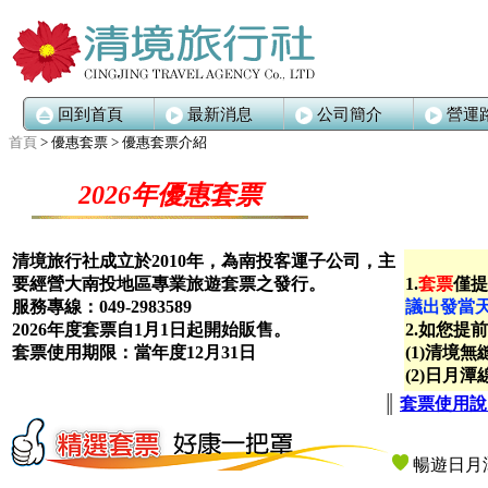
回到首頁
最新消息
公司簡介
營運
首頁
> 優惠套票 > 優惠套票介紹
2026年優惠套票
清境旅行社成立於2010年，為南投客運子公司，主
要經營大南投地區專業旅遊套票之發行。
1.
套票
僅提
服務專線：049-2983589
議出發當
2026年度套票自1月1日起開始販售。
2.如您提
套票使用期限：當年度12月31日
(1)清境
(2)日月
║
套票使用
暢遊日月