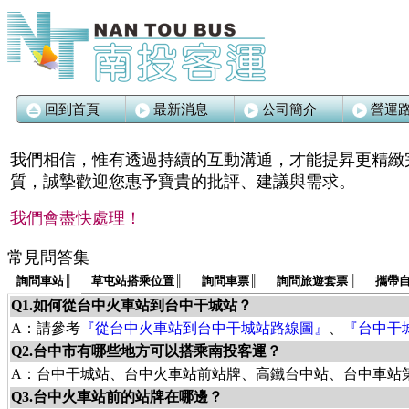
回到首頁
最新消息
公司簡介
營運
我們相信，惟有透過持續的互動溝通，才能提昇更精緻
質，誠摯歡迎您惠予寶貴的批評、建議與需求。
我們會盡快處理！
常見問答集
詢問車站
║
草屯站搭乘位置
║
詢問車票
║
詢問旅遊套票
║
攜帶
Q1.如何從台中火車站到台中干城站？
A：請參考
『從台中火車站到台中干城站路線圖』
、
『台中干
Q2.台中市有哪些地方可以搭乘南投客運？
A：台中干城站、台中火車站前站牌、高鐵台中站、台中車站第
Q3.台中火車站前的站牌在哪邊？