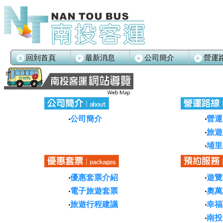
回到首頁
最新消息
公司簡介
營運
‧
公司簡介
‧
營運
‧
旅遊
‧
埔里
‧
優惠套票介紹
‧
遊覽
‧
電子旅遊套票
‧
奧萬
‧
旅遊行程建議
‧
幸福
‧
南投