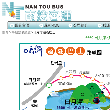
回到首頁
最新消息
公司簡介
營運
首頁
>
時刻票價總覽
>日月潭遊湖巴士
6669 日月潭