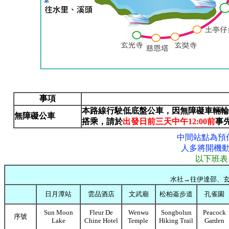
事項
本路線行駛低底盤公車，因無障礙車輛輪
無障礙公車
搭乘，請於
出發日前三天中午12:00前
事先
中間站點為預
人多將開機
以下班表
水社→往伊達邵、玄光寺 (To
日月潭站
雲品酒店
文武廟
松柏崙步道
孔雀園
Sun Moon
Fleur De
Wenwu
Songbolun
Peacock
序號
Lake
Chine Hotel
Temple
Hiking Trail
Garden