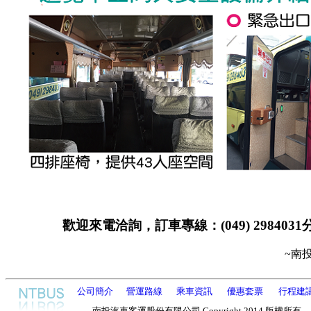
歡迎來電洽詢，訂車專線：
(049) 298403
~南
公司簡介
營運路線
乘車資訊
優惠套票
行程建
南投汽車客運股份有限公司
Copyright
2014 版權所有